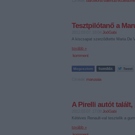
Címkék:
barcelona
valencia
ecclestone
Tesztpilótanő a Mar
2012.03.07. 18:04
JoóGabi
A kiscsapat szerződtette Maria De Vi
tovább »
komment
Címkék:
marussia
A Pirelli autót talál
2012.03.07. 17:08
JoóGabi
Kétéves Renault-val tesztelik a gumi
tovább »
komment