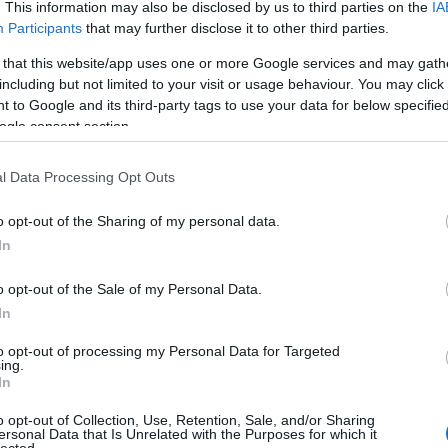
k a kocsit
. This information may also be disclosed by us to third parties on the
IA
Participants
that may further disclose it to other third parties.
ek lesznek behozni a Red Bullt és a McLarent.
 that this website/app uses one or more Google services and may gath
including but not limited to your visit or usage behaviour. You may click 
 to Google and its third-party tags to use your data for below specifi
ogle consent section.
Tetszik
0
l Data Processing Opt Outs
o opt-out of the Sharing of my personal data.
In
es a mezőny
o opt-out of the Sale of my Personal Data.
tolsó idei új F1-autó.
In
to opt-out of processing my Personal Data for Targeted
ing.
In
Tetszik
0
o opt-out of Collection, Use, Retention, Sale, and/or Sharing
ersonal Data that Is Unrelated with the Purposes for which it
lected.