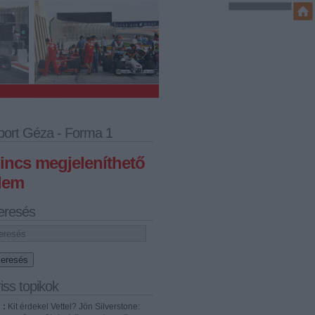
port Géza - Forma 1
incs megjeleníthető
lem
eresés
iss topikok
:
Kit érdekel Vettel? Jön Silverstone: