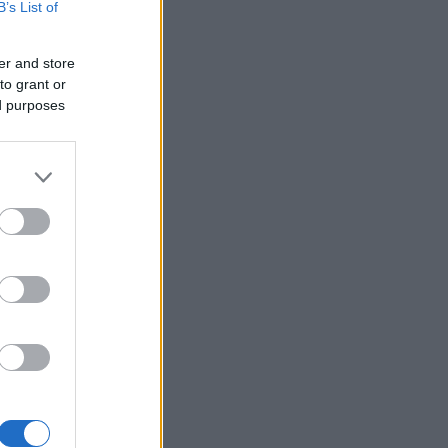
B’s List of
er and store
to grant or
ed purposes