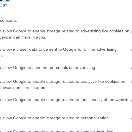
Out
consents
ik nem kacsaorrú autó
o allow Google to enable storage related to advertising like cookies on
 az MR01-est.
evice identifiers in apps.
o allow my user data to be sent to Google for online advertising
s.
Tetszik
0
to allow Google to send me personalized advertising.
o allow Google to enable storage related to analytics like cookies on
evice identifiers in apps.
s alkalmatlanok vagyunk
o allow Google to enable storage related to functionality of the website
tette, amit a teszteredményekből tapasztalhattunk.
o allow Google to enable storage related to personalization.
o allow Google to enable storage related to security, including