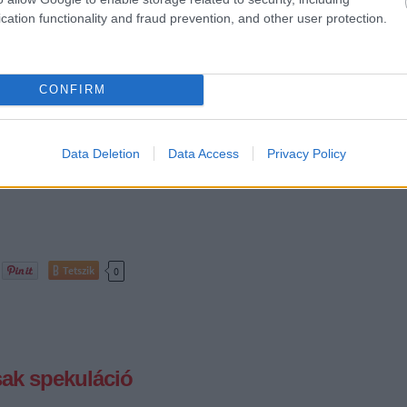
cation functionality and fraud prevention, and other user protection.
Tetszik
0
CONFIRM
aj a Lotusszal
Data Deletion
Data Access
Privacy Policy
an - ismertette a problémát, amit sikerült megoldani.
Tetszik
0
sak spekuláció