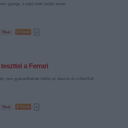
a nem gyenge, a sajtó miatt tartják annak.
Tetszik
0
eszttel a Ferrari
gét, nem gyakorolhatnak hétfőn az olaszok és a Red Bull.
Tetszik
0