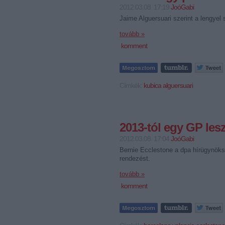
2012.03.08. 17:19
JoóGabi
Jaime Alguersuari szerint a lengyel
tovább »
komment
Címkék:
kubica
alguersuari
2013-tól egy GP le
2012.03.08. 17:04
JoóGabi
Bernie Ecclestone a dpa hírügynöksé
rendezést.
tovább »
komment