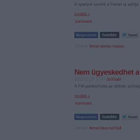
A spanyol szerint a Ferrari új autój
tovább »
komment
Címkék:
ferrari
alonso
massa
Nem ügyeskedhet a t
2012.02.23. 17:47
JoóGabi
A FIA pontosította az előírás szöve
tovább »
komment
Címkék:
ferrari
lotus
red bull