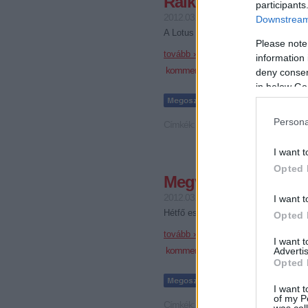
Raikkönenék szereti
participants
2012.03.06. 13:48
JoóGabi
Downstream 
A Lotus csapatfőnöke szerint képes
Please note
tovább »
information 
komment
deny consent
in below Go
Persona
Címkék:
lotus
raikkönen
grosjean
I want t
Opted 
Megvan a HRT, telj
2012.03.05. 20:33
JoóGabi
I want t
Hétfő este Barcelonában kifutott az u
Opted 
tovább »
I want 
komment
Advertis
Opted 
I want t
of my P
Címkék:
hrt
marussia
was col