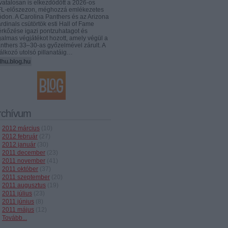
vatalosan is elkezdődött a 2026-os
L-előszezon, méghozzá emlékezetes
don. A Carolina Panthers és az Arizona
rdinals csütörtök esti Hall of Fame
rkőzése igazi pontzuhatagot és
galmas végjátékot hozott, amely végül a
nthers 33–30-as győzelmével zárult. A
lálkozó utolsó pillanatáig…
lhu.blog.hu
rchívum
2012 március
(
10
)
2012 február
(
27
)
2012 január
(
30
)
2011 december
(
23
)
2011 november
(
41
)
2011 október
(
37
)
2011 szeptember
(
20
)
2011 augusztus
(
19
)
2011 július
(
23
)
2011 június
(
8
)
2011 május
(
12
)
Tovább
...