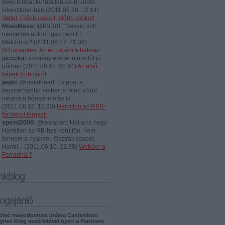
www.forma1tv.hu/allen-es-brundle-
silverstone-ban
(
2011.06.28. 12:14
)
Vettel: Előbb csókot, előbb csókot!
MosoMasa:
@P3Dr0: "Nekem volt
mercedes autom igaz nem F1..."
Matchbox?
(
2011.06.27. 21:36
)
Schumacher: Az én hibám a baleset
jucccka:
szegény ember nincs túl jó
bőrben
(
2011.06.15. 20:44
)
Az első
képek Kubicáról
jegib:
@metalheart: És pont a
legszarházibb ember is mind közül,
mégha a bőrszíne más is...
(
2011.06.15. 10:33
)
Hamilton az RBR-
főnökkel tárgyalt
speed2006:
@teslaport: Hát arra hogy
Hamilton az RB-hez kerűljön, nem
tenném a nyakam. Osztrák csapat.
Hamil...
(
2011.06.10. 22:38
)
Webber a
Ferrarinál?
inkblog
logajánló
olsó másodperces dráma Cantonban:
ynes King vezérletével nyert a Panthers