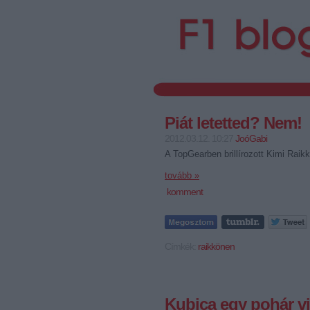
Piát letetted? Nem!
2012.03.12. 10:27
JoóGabi
A TopGearben brillírozott Kimi Raik
tovább »
komment
Címkék:
raikkönen
Kubica egy pohár vi