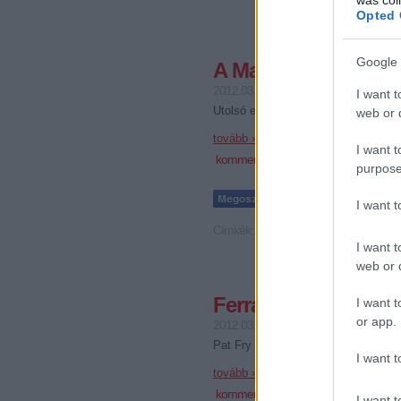
Opted 
Google 
A Marussia a másod
2012.03.05. 12:03
JoóGabi
I want t
Utolsó előttiként hétfőn bemutatták
web or d
tovább »
I want t
komment
purpose
I want 
Címkék:
glock
marussia
I want t
web or d
Ferrari: Dobogóra i
I want t
or app.
2012.03.05. 09:44
JoóGabi
Pat Fry technikai igazgató megerősí
I want t
tovább »
komment
I want t