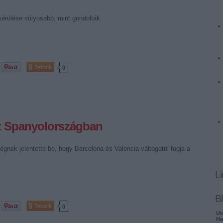
 sérülése súlyosabb, mint gondolták.
Tetszik
0
sz Spanyolországban
gnek jelentette be, hogy Barcelona és Valencia váltogatni fogja a
L
B
Tetszik
0
Ut
Ha