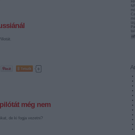
Hi
NF
mó
Ca
mé
iz
ussiánál
Pa
ta
nf
llotát.
A
Tetszik
0
t, pilótát még nem
kat, de ki fogja vezetni?