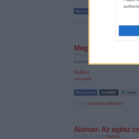
authenti
Címkék:
ferrari
alonso
Megvan, mi volt a b
2012.02.29. 15:53
JoóGabi
A technikai igazgató - nagy vonalakb
tovább »
komment
Címkék:
teszt
lotus
raikkönen
Alonso: Az egész c
2012.02.28. 14:20
JoóGabi