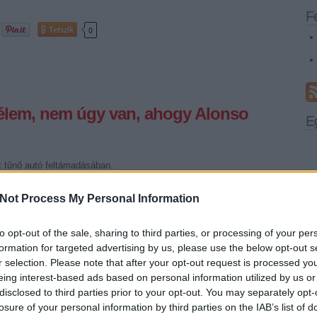
F
Tetszik
0
lem, nem úgy van, ahogy Alonso
E
k tűnő autó feltámadásában.
Not Process My Personal Information
to opt-out of the sale, sharing to third parties, or processing of your per
Tetszik
0
formation for targeted advertising by us, please use the below opt-out s
r selection. Please note that after your opt-out request is processed y
eing interest-based ads based on personal information utilized by us or
disclosed to third parties prior to your opt-out. You may separately opt-
losure of your personal information by third parties on the IAB’s list of