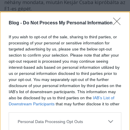
néhány mondata, miután Kesjár Csaba kipróbálta az
F1-es gépét.
Megszólal Michael Schumacher, Flavio Briatore, Jim
Blog -
Do Not Process My Personal Information
Clark, Juan Manuel Fangio, Alain Prost, Ayrton Senna
és még rengetegen mások, köztük Colin Chapman, a
If you wish to opt-out of the sale, sharing to third parties, or
Lotus nagyon korán meghalt tervezőzsenije is. Talán
processing of your personal or sensitive information for
az ő szavai jellemzik legjobban, miről szól az F1:
targeted advertising by us, please use the below opt-out
"Amikor először nyersz, mindenki szeret. Nyerj
section to confirm your selection. Please note that after your
másodszor is, mindenki utálni fog".
opt-out request is processed you may continue seeing
interest-based ads based on personal information utilized by
us or personal information disclosed to third parties prior to
(A Forma-1 Dumák c. könyv már a boltokban,
your opt-out. You may separately opt-out of the further
beszólásonként mindössze négy forintért.)
disclosure of your personal information by third parties on the
IAB’s list of downstream participants. This information may
also be disclosed by us to third parties on the
IAB’s List of
Downstream Participants
that may further disclose it to other
third parties.
Please note that this website/app uses one or more Google
Personal Data Processing Opt Outs
services and may gather and store information including but