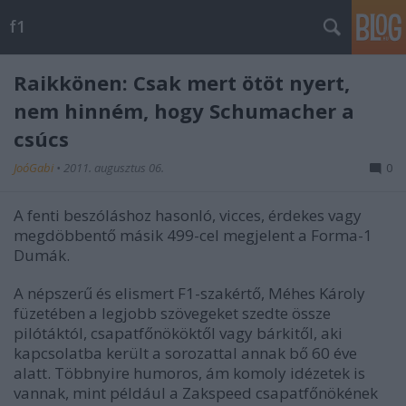
f1
Raikkönen: Csak mert ötöt nyert,
nem hinném, hogy Schumacher a
csúcs
JoóGabi
•
2011. augusztus 06.
0
A fenti beszóláshoz hasonló, vicces, érdekes vagy
megdöbbentő másik 499-cel megjelent a Forma-1
Dumák.
A népszerű és elismert F1-szakértő, Méhes Károly
füzetében a legjobb szövegeket szedte össze
pilótáktól, csapatfőnököktől vagy bárkitől, aki
kapcsolatba került a sorozattal annak bő 60 éve
alatt. Többnyire humoros, ám komoly idézetek is
vannak, mint például a Zakspeed csapatfőnökének