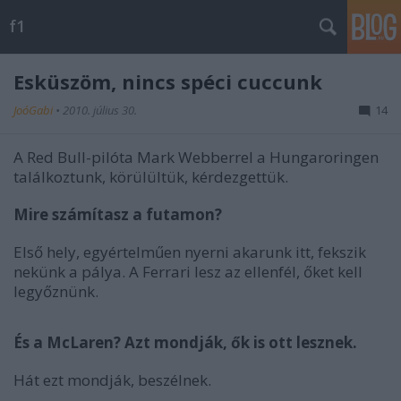
f1
Esküszöm, nincs spéci cuccunk
JoóGabi
•
2010. július 30.
14
A Red Bull-pilóta Mark Webberrel a Hungaroringen
találkoztunk, körülültük, kérdezgettük.
Mire számítasz a futamon?
Első hely, egyértelműen nyerni akarunk itt, fekszik
nekünk a pálya. A Ferrari lesz az ellenfél, őket kell
legyőznünk.
És a McLaren? Azt mondják, ők is ott lesznek.
Hát ezt mondják, beszélnek.