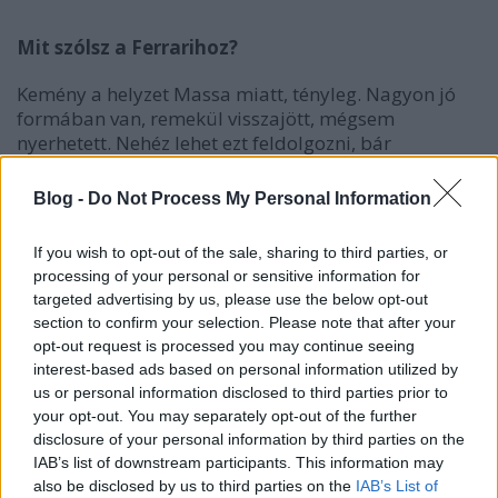
Mit szólsz a Ferrarihoz?
Kemény a helyzet Massa miatt, tényleg. Nagyon jó
formában van, remekül visszajött, mégsem
nyerhetett. Nehéz lehet ezt feldolgozni, bár
szerintem az év végéig fog nyerni legalább egyszer.
Blog -
Do Not Process My Personal Information
Előny Alonsónak, hogy első számú a csapatában?
If you wish to opt-out of the sale, sharing to third parties, or
Nem hiszem, hogy előnyt jelentene az, hogy a
processing of your personal or sensitive information for
Ferrarinál Alonsót támogatják, de a
targeted advertising by us, please use the below opt-out
csapatsorrenddel kezdeni kell valamit.
section to confirm your selection. Please note that after your
opt-out request is processed you may continue seeing
Be kéne tiltani?
interest-based ads based on personal information utilized by
us or personal information disclosed to third parties prior to
Betiltani lehetetlen, ezt most is láttuk.
your opt-out. You may separately opt-out of the further
disclosure of your personal information by third parties on the
Akkor el kellene törölni a tiltást és engedélyezni?
IAB’s list of downstream participants. This information may
also be disclosed by us to third parties on the
IAB’s List of
Hm, nem, az sem jó ötlet, nem is engedélyezném,