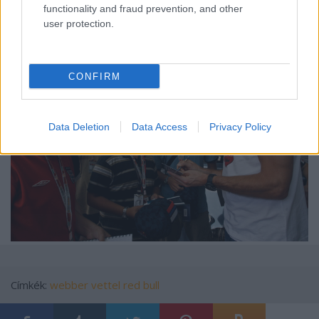
fantasztikus volt, mesés, ez a mostani, a második
functionality and fraud prevention, and other
meg, hát, látjuk milyen.
user protection.
CONFIRM
Data Deletion
Data Access
Privacy Policy
Címkék:
webber
vettel
red bull