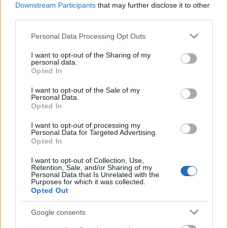
Downstream Participants
that may further disclose it to other
igen bonyolult ez a kérdés. Az a baj, hogy nem
third parties.
lehetsz félig terhes. Nem lehet itt elvenni, és ott
engedni egy kicsit ebben a kérdésben. Nem tudom,
Please note that this website/app uses one or more Google
Personal Data Processing Opt Outs
mit kellene tenni.
services and may gather and store information including but
not limited to your visit or usage behaviour. You may click to
I want to opt-out of the Sharing of my
personal data.
Az időmérő utolsó harmadára mindig
grant or deny consent to Google and its third-party tags to
Opted In
feljavultok Vettellel, elő tudtok húzni valami
use your data for below specified purposes in below Google
újat. Azt beszélik a Red Bullnak speciális
consent section.
I want to opt-out of the Sale of my
motorelektronikája van.
Personal Data.
Opted In
Esküszöm, nincsen semilyen különleges cuccunk,
I want to opt-out of processing my
tényleg nem tudjuk, miért vagyunk gyorsabbak az
Personal Data for Targeted Advertising.
időmérő legvégén.
Opted In
I want to opt-out of Collection, Use,
Pedig csak Hamilton tudta megverni a Red Bullt
Retention, Sale, and/or Sharing of my
időmérőn idén
.
Personal Data that Is Unrelated with the
Purposes for which it was collected.
Opted Out
Igazából még ki sem kaptunk, mert amikor
Hamilton Kanadában nyert, másfajta gumival
Google consents
gumival ment, mint mi.