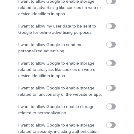
I want to allow Google to enable storage
Te vagy a szezon
meglepetése, kevesen várták,
related to advertising like cookies on web or
hogy ott leszel a vb-címért. Minek köszönhető a
device identifiers in apps.
fejlődés?
I want to allow my user data to be sent to
Pontosan nem lehet megmondani, egy tényezőt
Google for online advertising purposes.
lehetetlen kiemelni, több dolog egybeesése okozta.
I want to allow Google to send me
Kedveztek például nekem az idei új szabályok, mint
personalized advertising.
a keskenyebb gumi.
I want to allow Google to enable storage
A másfél évvel ezelőtti lábtörésedből érzel még
related to analytics like cookies on web or
valamit?
device identifiers in apps.
Persze, még mindig van fém a lábamban, télen
I want to allow Google to enable storage
terveztem, hogy kivetetem, de most már azt sem
related to functionality of the website or app.
zárom ki, hogy majd csak akkor műttetem meg újra,
miután visszavonultam.
I want to allow Google to enable storage
related to personalization.
Schumacher szerepléséről mit gondolsz?
I want to allow Google to enable storage
Maradjunk annyiban, hogy két karrierje van: az első
related to security, including authentication