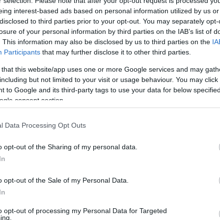
r selection. Please note that after your opt-out request is processed y
eing interest-based ads based on personal information utilized by us or
Tetszik
0
disclosed to third parties prior to your opt-out. You may separately opt-
losure of your personal information by third parties on the IAB’s list of
. This information may also be disclosed by us to third parties on the
IA
Participants
that may further disclose it to other third parties.
 that this website/app uses one or more Google services and may gath
including but not limited to your visit or usage behaviour. You may click 
 to Google and its third-party tags to use your data for below specifi
ogle consent section.
 a
Alonso: Az
Nem
l Data Processing Opt Outs
em
egész csak
ügyeskedhet a
utó
spekuláció
teszttel a Ferrari
o opt-out of the Sharing of my personal data.
In
L
o opt-out of the Sale of my Personal Data.
In
B
to opt-out of processing my Personal Data for Targeted
Ut
Ha
ing.