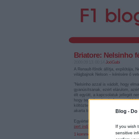
Briatore: Nelsinho fé
2009.09.13. 00:14
JoóGabi
A Renault-főnök állítja, expilótája, 
világbajnok Nelson –
kérésére ő vet
”Nelsinho azzal is vádolt, hogy elm
gyanúsítsanak, ezért elárulom, azért
élt együtt, a kapcsolatuk jellegét 
hogy tegyek valamit. Az urat többé
költöztettem, a házba, ahol én is l
akarta tőlem” – idézte Flavio Briato
Blog -
Do 
Egyértelmű, elkezdődött a mocskol
If you wish 
pert indított mindkét Piquet ellen
ham
sensitive in
1
komment