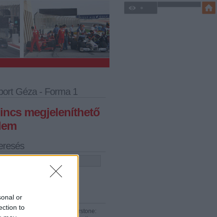
port Géza - Forma 1
incs megjeleníthető
lem
eresés
iss topikok
sonal or
ection to
:
Kit érdekel Vettel? Jön Silverstone: