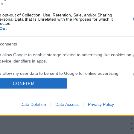
Hi
In
NF
mó
Ca
o opt-out of Collection, Use, Retention, Sale, and/or Sharing
mé
ersonal Data that Is Unrelated with the Purposes for which it
iz
lected.
Pa
SÜTI BEÁLLÍTÁSOK MÓDOSÍTÁSA
Out
ta
nf
consents
o allow Google to enable storage related to advertising like cookies on
evice identifiers in apps.
A
o allow my user data to be sent to Google for online advertising
s.
CONFIRM
to allow Google to send me personalized advertising.
Data Deletion
Data Access
Privacy Policy
o allow Google to enable storage related to analytics like cookies on
evice identifiers in apps.
o allow Google to enable storage related to functionality of the website