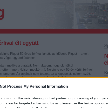
rfival élt együtt
S
Nelsinho Piquet 50 éves férfival lakott, az idősebb Piquet – a volt
N
ett véget együttélésüknek.
e
artam mellőle a barátait. Nem akarom, hogy ok nélkül
 tettem, mert Nelson megkért rá. Nelsinho egy 50 év körüli férfivel
K
nem ismerem. Az apjának nem teszett ez a kapcsolat, nekem szólt,
 nem hagytam a futamokra utazni, Nelsinhót Oxfordból Londonba
akom, hogy szemmel tarthassam. Mindezt azért, mert az apja ezt
rét az autosport.com.
Not Process My Personal Information
ódás a
Szingapúr-balhéban
, korábban az olasz menedzser jelezte,
Fr
to opt-out of the sale, sharing to third parties, or processing of your per
is tanúzás és zsarolási kísérlet miatt.
formation for targeted advertising by us, please use the below opt-out s