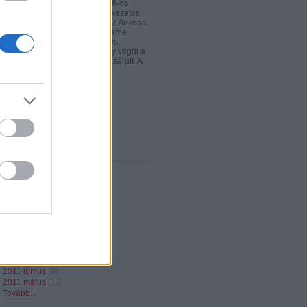
vatalosan is elkezdődött a 2026-os
L-előszezon, méghozzá emlékezetes
don. A Carolina Panthers és az Arizona
rdinals csütörtök esti Hall of Fame
rkőzése igazi pontzuhatagot és
galmas végjátékot hozott, amely végül a
nthers 33–30-as győzelmével zárult. A
lálkozó utolsó pillanatáig…
lhu.blog.hu
rchívum
2012 március
(
10
)
2012 február
(
27
)
2012 január
(
30
)
2011 december
(
23
)
2011 november
(
41
)
2011 október
(
37
)
2011 szeptember
(
20
)
2011 augusztus
(
19
)
2011 július
(
23
)
2011 június
(
8
)
2011 május
(
12
)
Tovább
...